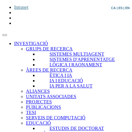
Intranet
CA
|
ES
|
EN
INVESTIGACIÓ
GRUPS DE RECERCA
SISTEMES MULTIAGENT
SISTEMES D'APRENENTATGE
LÒGICA I RAONAMENT
ÀREES DE RECERCA
ÈTICA I IA
IA I EDUCACIÓ
IA PER A LA SALUT
ALIANCES
UNITATS ASSOCIADES
PROJECTES
PUBLICACIONS
TESI
SERVEIS DE COMPUTACIÓ
EDUCACIÓ
ESTUDIS DE DOCTORAT