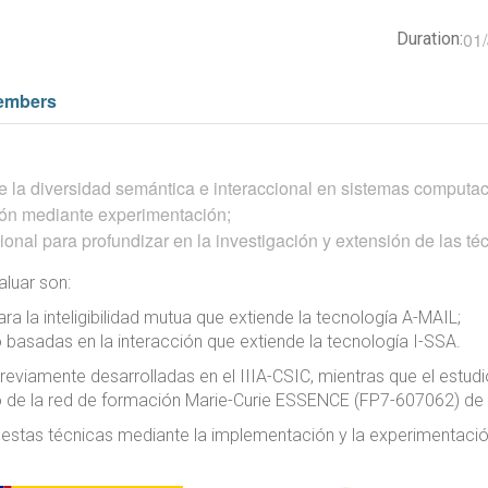
01/
Duration:
embers
de la diversidad semántica e interaccional en sistemas computa
ión mediante experimentación;
ional para profundizar en la investigación y extensión de las té
aluar son:
 la inteligibilidad mutua que extiende la tecnología A-MAIL;
 basadas en la interacción que extiende la tecnología I-SSA.
viamente desarrolladas en el IIIA-CSIC, mientras que el estudi
co de la red de formación Marie-Curie ESSENCE (FP7-607062) de
 estas técnicas mediante la implementación y la experimentaci