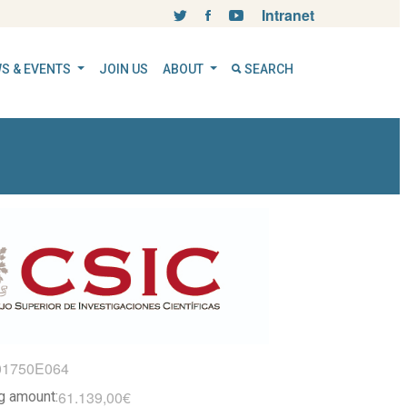
Intranet
S & EVENTS
JOIN US
ABOUT
SEARCH
01750E064
61.139,00€
ng amount: