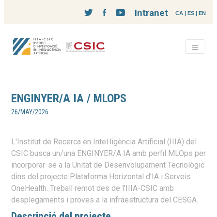
Intranet
CA
|
ES
|
EN
ENGINYER/A IA / MLOPS
26/MAY/2026
L'Institut de Recerca en Intel·ligència Artificial (IIIA) del
CSIC busca un/una ENGINYER/A IA amb perfil MLOps per
incorporar-se a la Unitat de Desenvolupament Tecnològic
dins del projecte Plataforma Horizontal d’IA i Serveis
OneHealth. Treball remot des de l’IIIA-CSIC amb
desplegaments i proves a la infraestructura del CESGA.
Descripció del projecte