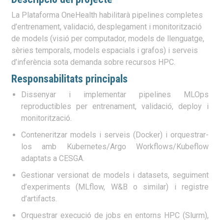
La Plataforma OneHealth habilitarà pipelines completes
d’entrenament, validació, desplegament i monitorització
de models (visió per computador, models de llenguatge,
sèries temporals, models espacials i grafos) i serveis
d’inferència sota demanda sobre recursos HPC.
Responsabilitats principals
Dissenyar i implementar pipelines MLOps
reproductibles per entrenament, validació, deploy i
monitorització.
Conteneritzar models i serveis (Docker) i orquestrar-
los amb Kubernetes/Argo Workflows/Kubeflow
adaptats a CESGA.
Gestionar versionat de models i datasets, seguiment
d’experiments (MLflow, W&B o similar) i registre
d’artifacts.
Orquestrar execució de jobs en entorns HPC (Slurm),