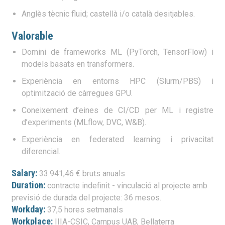
Anglès tècnic fluid; castellà i/o català desitjables.
Valorable
Domini de frameworks ML (PyTorch, TensorFlow) i
models basats en transformers.
Experiència en entorns HPC (Slurm/PBS) i
optimització de càrregues GPU.
Coneixement d’eines de CI/CD per ML i registre
d’experiments (MLflow, DVC, W&B).
Experiència en federated learning i privacitat
diferencial.
Salary:
33.941,46 € bruts anuals
Duration:
contracte indefinit - vinculació al projecte amb
previsió de durada del projecte: 36 mesos.
Workday:
37,5 hores setmanals
Workplace:
IIIA-CSIC, Campus UAB, Bellaterra