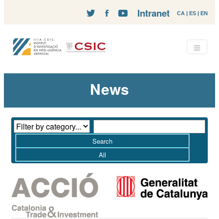
Intranet
CA
|
ES
|
EN
News
Search
All