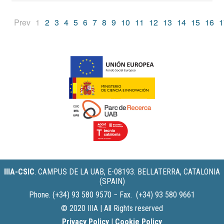
(current)
Prev
1
2
3
4
5
6
7
8
9
10
11
12
13
14
15
16
1
IIIA-CSIC
.
CAMPUS DE LA UAB, E-08193. BELLATERRA, CATALONIA
(SPAIN)
Phone. (+34) 93 580 9570 − Fax. (+34) 93 580 9661
© 2020 IIIA | All Rights reserved
Privacy Policy
|
Cookie Policy