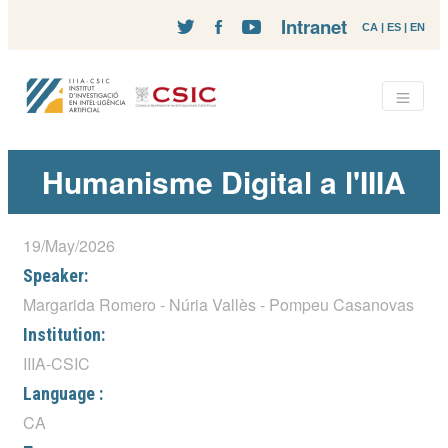
Intranet
CA
|
ES
|
EN
Humanisme Digital a l'IIIA
19/May/2026
Speaker:
Margarida Romero - Núria Vallès - Pompeu Casanovas
Institution:
IIIA-CSIC
Language :
CA