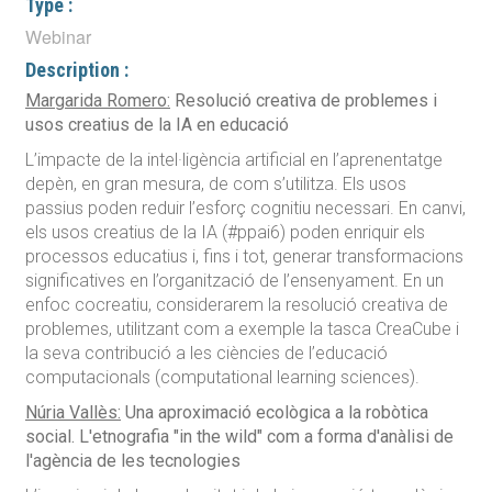
Type :
Webinar
Description :
Margarida Romero:
Resolució creativa de problemes i
usos creatius de la IA en educació
L’impacte de la intel·ligència artificial en l’aprenentatge
depèn, en gran mesura, de com s’utilitza. Els usos
passius poden reduir l’esforç cognitiu necessari. En canvi,
els usos creatius de la IA (#ppai6) poden enriquir els
processos educatius i, fins i tot, generar transformacions
significatives en l’organització de l’ensenyament. En un
enfoc cocreatiu, considerarem la resolució creativa de
problemes, utilitzant com a exemple la tasca CreaCube i
la seva contribució a les ciències de l’educació
computacionals (computational learning sciences).
Núria Vallès:
Una aproximació ecològica a la robòtica
social. L'etnografia "in the wild" com a forma d'anàlisi de
l'agència de les tecnologies