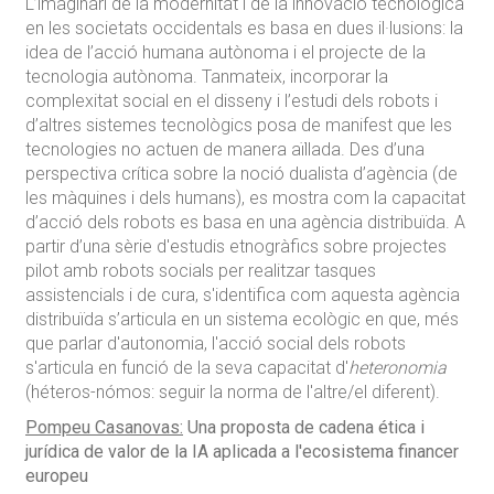
L’imaginari de la modernitat i de la innovació tecnològica
en les societats occidentals es basa en dues il·lusions: la
idea de l’acció humana autònoma i el projecte de la
tecnologia autònoma. Tanmateix, incorporar la
complexitat social en el disseny i l’estudi dels robots i
d’altres sistemes tecnològics posa de manifest que les
tecnologies no actuen de manera aïllada. Des d’una
perspectiva crítica sobre la noció dualista d’agència (de
les màquines i dels humans), es mostra com la capacitat
d’acció dels robots es basa en una agència distribuïda. A
partir d’una sèrie d'estudis etnogràfics sobre projectes
pilot amb robots socials per realitzar tasques
assistencials i de cura, s'identifica com aquesta agència
distribuïda s’articula en un sistema ecològic en que, més
que parlar d'autonomia, l'acció social dels robots
s'articula en funció de la seva capacitat d'
heteronomia
(héteros-nómos: seguir la norma de l'altre/el diferent).
Pompeu Casanovas:
Una proposta de cadena ética i
jurídica de valor de la IA aplicada a l'ecosistema financer
europeu