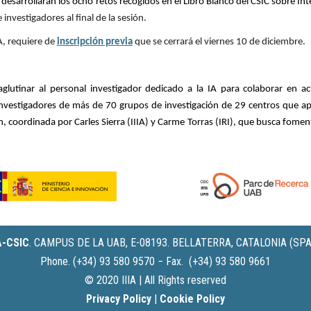
e
desarrollarán los ocho retos recogidos en el Libro Blanco del CSIC
sobre Inte
nvestigadores al final de la sesión.
A,
requiere de
inscripción previa
que se cerrará el viernes 10 de diciembre.
tinar al personal investigador dedicado a la IA para colaborar en acti
nvestigadores de más de 70 grupos de investigación de 29 centros que ap
ión, coordinada por Carles Sierra (IIIA) y Carme Torras (IRI), que busca fome
IA-CSIC
.
CAMPUS DE LA UAB, E-08193. BELLATERRA, CATALONIA (SPA
Phone. (+34) 93 580 9570 − Fax. (+34) 93 580 9661
© 2020 IIIA | All Rights reserved
Privacy Policy
|
Cookie Policy