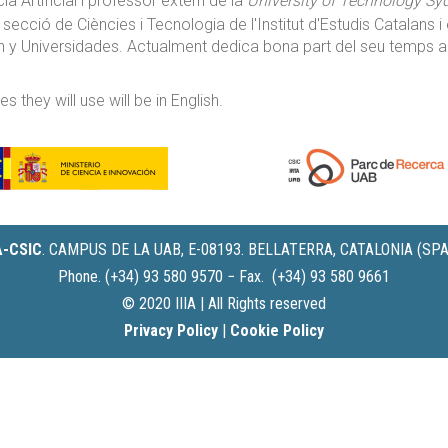
cia Artificial i professor extern de la
University of Technology Sy
ió de Ciències i Tecnologia de l'Institut d'Estudis Catalans i 
n y Universidades. Actualment dedica bona part del seu temps a l
des they will use will be in English.
IA-CSIC
.
CAMPUS DE LA UAB, E-08193. BELLATERRA, CATALONIA (SPA
Phone. (+34) 93 580 9570 − Fax. (+34) 93 580 9661
© 2020 IIIA | All Rights reserved
Privacy Policy
|
Cookie Policy