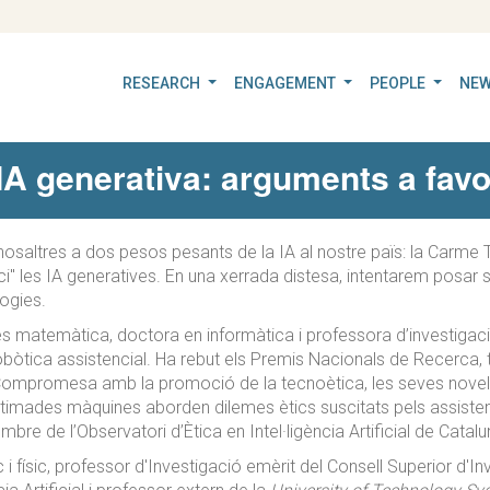
RESEARCH
ENGAGEMENT
PEOPLE
NEW
a IA generativa: arguments a favo
osaltres a dos pesos pesants de la IA al nostre païs: la Carme
i" les IA generatives. En una xerrada distesa, intentarem posar s
ogies.
s matemàtica, doctora en informàtica i professora d’investigació 
obòtica assistencial. Ha rebut els Premis Nacionals de Recerca, t
al. Compromesa amb la promoció de la tecnoètica, les seves nove
stimades màquines aborden dilemes ètics suscitats pels assistents
mbre de l’Observatori d’Ètica en Intel·ligència Artificial de Ca
 i físic, professor d'Investigació emèrit del Consell Superior d'In