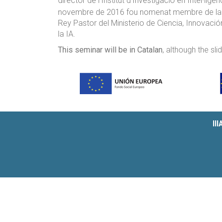
director de l'Institut d'Investigació en Intel·ligèn
novembre de 2016 fou nomenat membre de la secc
Rey Pastor del Ministerio de Ciencia, Innovació
la IA.
This seminar will be in Catalan
, although the sli
II