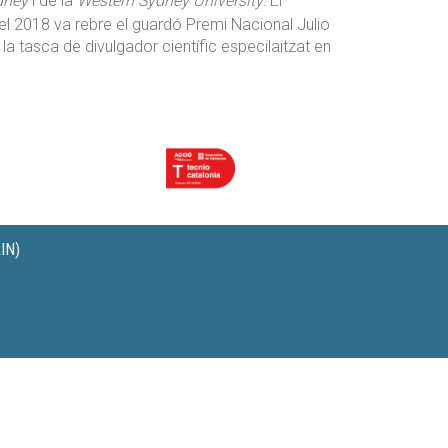
dney
i de la
Western Sydney University
.
El
el 2018 va rebre el guardó Premi Nacional Julio
a tasca de divulgador científic especilaitzat en
IN)