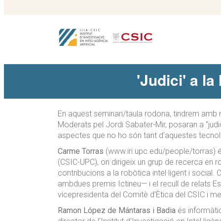
'Judici' a l
En aquest seminari/taula rodona, tindrem amb n
Moderats pel Jordi Sabater-Mir, posaran a "judic
aspectes que no ho són tant d'aquestes tecnol
Carme Torras
(www.iri.upc.edu/people/torras) é
(CSIC-UPC), on dirigeix un grup de recerca en r
contribucions a la robòtica intel·ligent i soci
ambdues premis Ictineu— i el recull de relats E
vicepresidenta del Comitè d’Ètica del CSIC i me
Ramon López de Mántaras i Badia
és informàtic