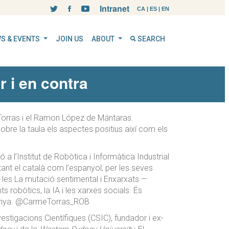
Intranet
CA
|
ES
|
EN
S & EVENTS
JOIN US
ABOUT
SEARCH
r i en contra
 Torras i el Ramon López de Mántaras.
obre la taula els aspectes positius així com els
a l’Institut de Robòtica i Informàtica Industrial
ant el català com l’espanyol, per les seves
l·les La mutació sentimental i Enxarxats —
 robòtics, la IA i les xarxes socials. És
talunya. @CarmeTorras_ROB
vestigacions Científiques (CSIC), fundador i ex-